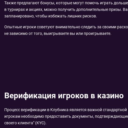
Также предлагают бонусы, которые могут помочь играть дольше
в турнирах и акциях, можно получить дополнительные призы. Ва
запланировано, чтобы избежать лишних рисков.
Опытные игроки советуют внимательно следить за своими расхо
не зависимо от того, выигрываете вы или проигрываете.
Верификация игроков в казино
Процесс верификации в Клубника является важной стандартной 
игрокам необходимо предоставить документы, подтверждающие 
своего клиента" (KYC).