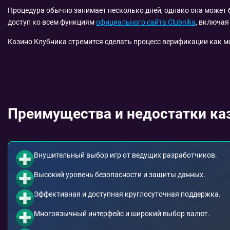
Процедура обычно занимает несколько дней, однако она может 
доступ ко всем функциям
официального сайта Clubnika
, включая
Казино Клубника стремится сделать процесс верификации как м
Преимущества и недостатки каз
Внушительный выбор игр от ведущих разработчиков.
Высокий уровень безопасности и защиты данных.
Эффективная и доступная круглосуточная поддержка.
Многоязычный интерфейс и широкий выбор валют.