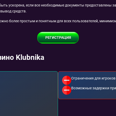
быть ускорена, если все необходимые документы предоставлены з
 вывод средств.
ожно более простым и понятным для всех пользователей, минимиз
РЕГИСТРАЦИЯ
ино Klubnika
Ограничения для игроков
Возможные задержки при