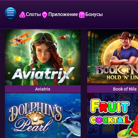
Слоты
Приложение
Бонусы
Aviatrix
Book of Nile