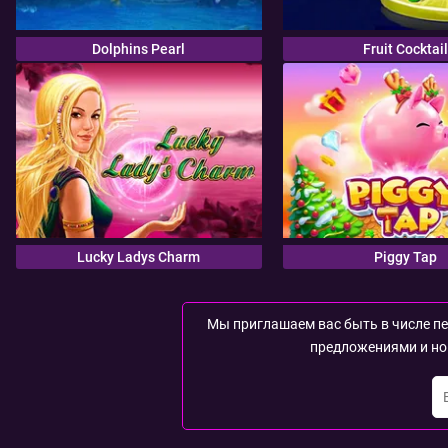
Dolphins Pearl
Fruit Cocktail
Lucky Ladys Charm
Piggy Tap
Мы приглашаем вас быть в числе п
предложениями и но