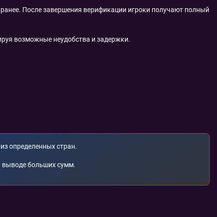
аранее. После завершения верификации игроки получают полный
ируя возможные неудобства и задержки.
 из определенных стран.
 выводе больших сумм.