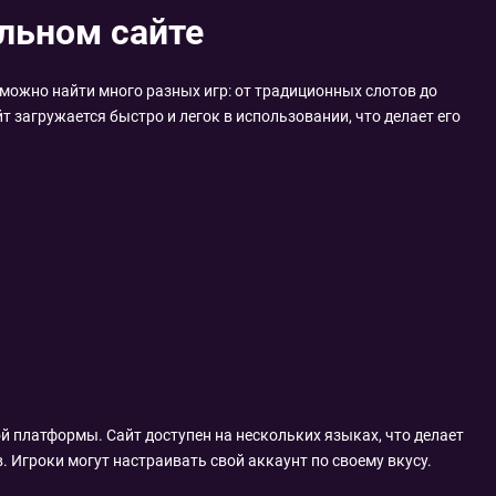
альном сайте
можно найти много разных игр: от традиционных слотов до
т загружается быстро и легок в использовании, что делает его
 платформы. Сайт доступен на нескольких языках, что делает
. Игроки могут настраивать свой аккаунт по своему вкусу.