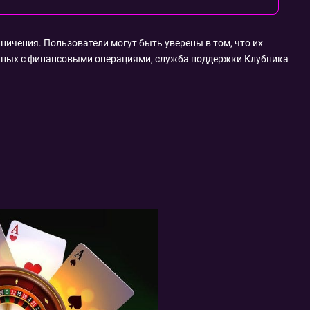
чения. Пользователи могут быть уверены в том, что их
нных с финансовыми операциями, служба поддержки Клубника